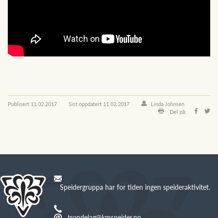
Publisert
11.02.2017
Sist oppdatert
11.02.2017
Linda Johnsen
Del på:
Speidergruppa har for tiden ingen speideraktivitet.
trondelag@kmspeider.no